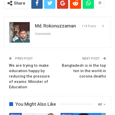
Share
Md. Rokonuzzaman
118 Posts
0
Comments
PREV POST
NEXT POST
We are trying to make
Bangladesh is in the top
education happy by
ten in the world in
reducing the pressure
corona deaths
of exams: Minister of
Education
You Might Also Like
All