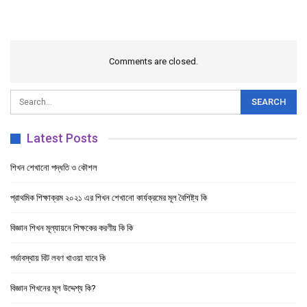
Comments are closed.
Latest Posts
শিখন শেখানো পদ্ধতি ও কৌশল
প্রাথমিক শিক্ষাক্রম ২০২১ এর শিখন শেখানো কার্যক্রমের মূল বৈশিষ্ট্য কি
বিজ্ঞান শিখন মূল্যায়নে শিক্ষকের করণীয় কি কি
গর্ভাবস্থায় বিট লবণ খাওয়া যাবে কি
বিজ্ঞান শিখনের মূল উদ্দেশ্য কি?