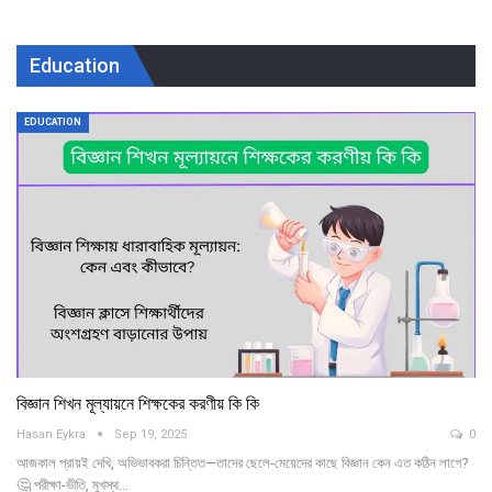
Education
EDUCATION
বিজ্ঞান শিখন মূল্যায়নে শিক্ষকের করণীয় কি কি
Hasan Eykra
Sep 19, 2025
0
আজকাল প্রায়ই দেখি, অভিভাবকরা চিন্তিত—তাদের ছেলে-মেয়েদের কাছে বিজ্ঞান কেন এত কঠিন লাগে?
🤔 পরীক্ষা-ভীতি, মুখস্থ…