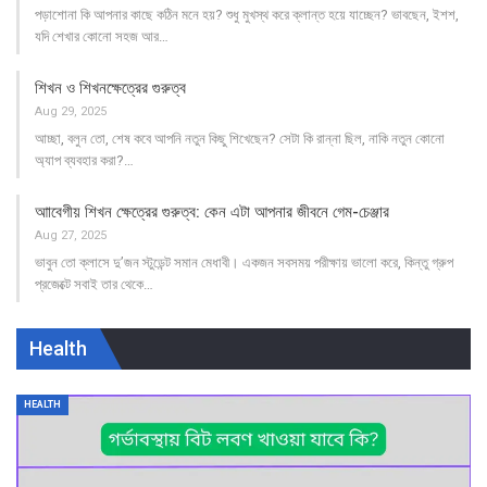
পড়াশোনা কি আপনার কাছে কঠিন মনে হয়? শুধু মুখস্থ করে ক্লান্ত হয়ে যাচ্ছেন? ভাবছেন, ইশশ,
যদি শেখার কোনো সহজ আর…
শিখন ও শিখনক্ষেত্রের গুরুত্ব
Aug 29, 2025
আচ্ছা, বলুন তো, শেষ কবে আপনি নতুন কিছু শিখেছেন? সেটা কি রান্না ছিল, নাকি নতুন কোনো
অ্যাপ ব্যবহার করা?…
আাবেগীয় শিখন ক্ষেত্রের গুরুত্ব: কেন এটা আপনার জীবনে গেম-চেঞ্জার
Aug 27, 2025
ভাবুন তো ক্লাসে দু’জন স্টুডেন্ট সমান মেধাবী। একজন সবসময় পরীক্ষায় ভালো করে, কিন্তু গ্রুপ
প্রজেক্টে সবাই তার থেকে…
Health
HEALTH