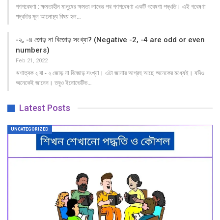
গণগবেষণা : ক্ষমতাহীন মানুষের ক্ষমতা লাভের পথ গণগবেষণা একটি গবেষণা পদ্ধতি। এই গবেষণা
পদ্ধতির মূল আলোচ্য বিষয় হল…
-২, -৪ জোড় না বিজোড় সংখ্যা? (Negative -2, -4 are odd or even
numbers)
Feb 21, 2022
ঋণাত্বক ২ বা - ২ জোড় না বিজোড় সংখ্যা। এটা জানার আগ্রহ আছে অনেকের মধ্যেই। যদিও
অনেকেই জানেন। তবুও ইনোভেটিভ…
Latest Posts
UNCATEGORIZED