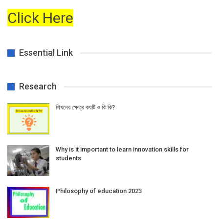
Click Here
Essential Link
Research
শিখনের ক্ষেত্র কয়টি ও কি কি?
Why is it important to learn innovation skills for
students
Philosophy of education 2023