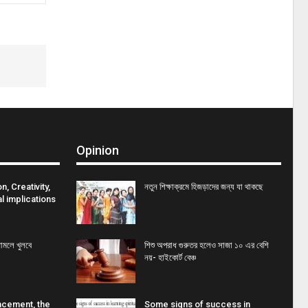
Opinion
, Creativity,
নতুন শিক্ষাক্রমে হিজড়াদের জন্য যা থাকছে
l implications
ামলে খুলবে
শিশু অপরাধ গুরুতর হলেও সাজা ১০ এর বেশি
নয়- হাইকোর্ট বেঞ্চ
ncement, the
Some signs of success in