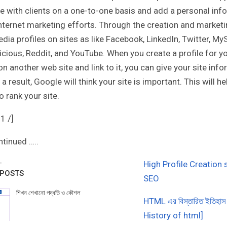
e with clients on a one-to-one basis and add a personal inf
Internet marketing efforts. Through the creation and marketi
dia profiles on sites ‍as like Facebook, LinkedIn, Twitter, My
icious, Reddit, and YouTube. When you create a profile for y
n another web site and link to it, you can give your site inf
 a result, Google will think your site is important. This will he
 rank your site.
1 /]
ntinued …..
High Profile Creation 
 POSTS
SEO
শিখন শেখানো পদ্ধতি ও কৌশল
HTML এর বিস্তারিত ইতিহাস
History of html]