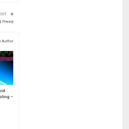
POST
 শিক্ষকরা
 Author
ist
oling –
s