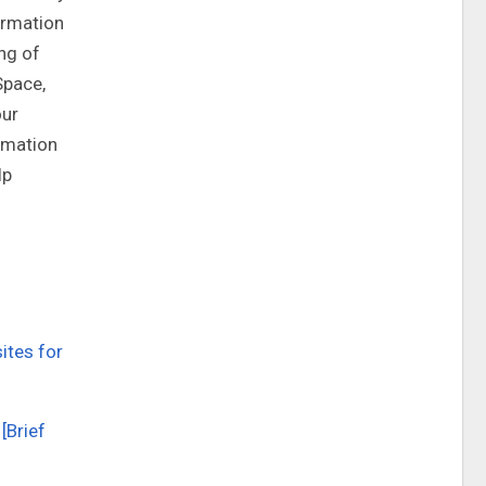
ormation
ng of
Space,
our
ormation
lp
sites for
 [Brief