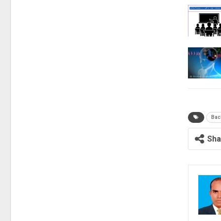
Bac
Sha