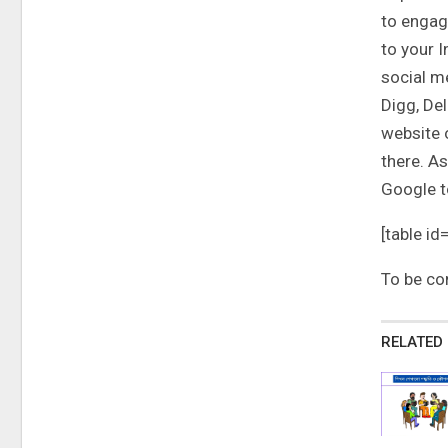
to engag
to your 
social me
Digg, Del
website o
there. As
Google to
[table id=
To be co
RELATED