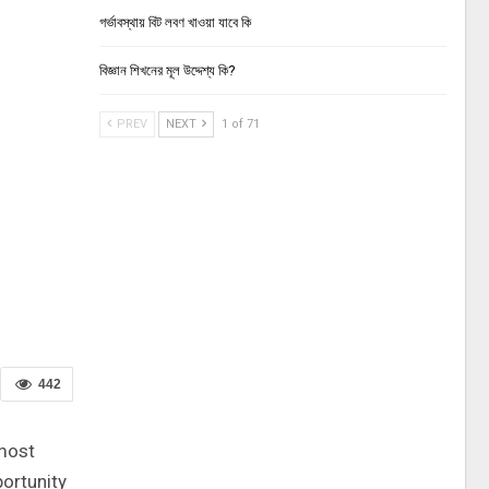
গর্ভাবস্থায় বিট লবণ খাওয়া যাবে কি
বিজ্ঞান শিখনের মূল উদ্দেশ্য কি?
PREV
NEXT
1 of 71
442
 most
portunity