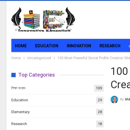
HOME
EDUCATION
INNOVATION
RESEARCH
Home
Uncategorized
100 Most Powerful Social Profile Creation Site
100 
Top Categories
Crea
শিক্ষা সংবাদ
109
By
Md
Education
29
Elementary
28
Research
18