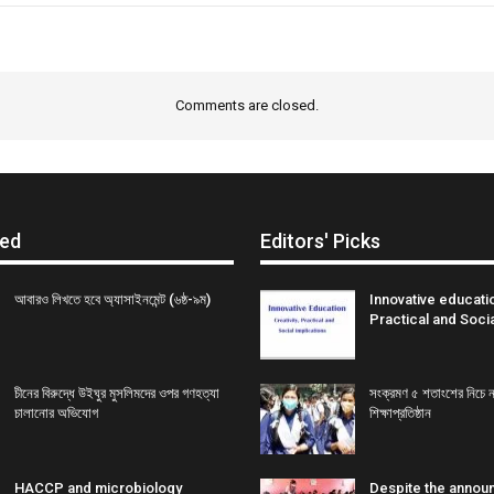
Comments are closed.
ed
Editors' Picks
আবারও লিখতে হবে অ্যাসাইনমেন্ট (৬ষ্ঠ-৯ম)
Innovative education
Practical and Socia
চীনের বিরুদ্ধে উইঘুর মুসলিমদের ওপর গণহত্যা
সংক্রমণ ৫ শতাংশের নিচে ন
চালানোর অভিযোগ
শিক্ষাপ্রতিষ্ঠান
HACCP and microbiology
Despite the annou