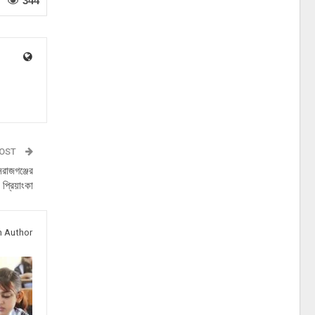
344
POST
িরাজগঞ্জের
 প্রিয়াংকা
 Author