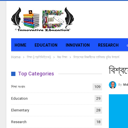
HOME
EDUCATION
INNOVATION
RESEARCH
Home
শিক্ষা (শ্রেণিভিত্তিক)
উচ্চ শিক্ষা
বিশ্বসেরা বিজ্ঞানীদের তালিকায় খুবির উপাচার্য
বিশ্বস
Top Categories
By
Md
শিক্ষা সংবাদ
109
Education
29
Elementary
28
Research
18