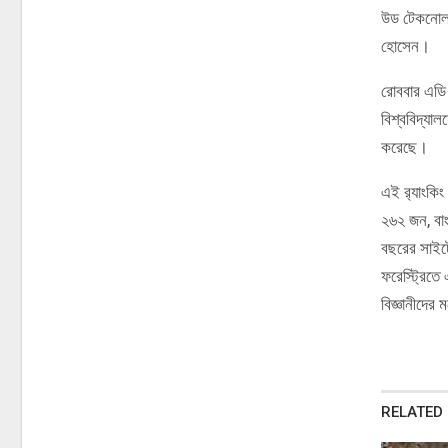
উড টেকনোলজি
হোসেন।
রোববার এডি 
বিশ্ববিদ্যা
করেছে।
এই র‌্যাংকি
২৬২ জন, বাং
বছরের সাইট
ফরেস্ট্রিতে 
বিজ্ঞানীদের
RELATED