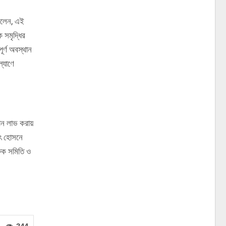
 বলেন, এই
ে সমৃদ্ধির
ূর্ণ অবস্থান
ল্যাণে
্থান লাভ করায়
াৎ হোসনে
ক্ষক সমিতি ও