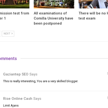
ission test from
All examinations of
There will be no
er 1
Comilla University have
test exam
been postponed
NEXT
omments
Gaziantep SEO
Says
This is really interesting, You are a very skilled blogger.
Rise Online Cash
Says
Limit Ajans