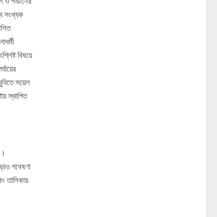
েশ ও পর্যটনের
্য সংখ্যক
াশিত
াধর্মী
্লিষ্ট বিষয়ে
্যায়ের
খুবিতে সয়েল
টায় স্থাপিত
ন।
ছাড়াও গবেষণা
িং তালিকায়