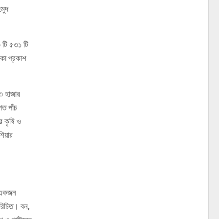
মুদ
৩ টি ৫৩১ টি
িকা প্রকাশ
৫৩ হাজার
ত পাঁচ
 কৃষি ও
শিয়ার
ন একজন
রিচিত। বন,