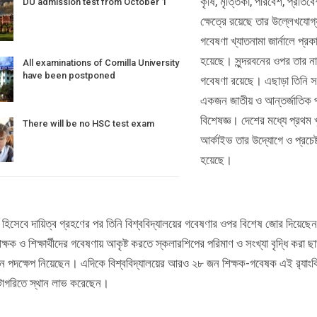
কৃষি, মৃত্তিকা, পরিবেশ, প্রতিব
DU admission test from October 1
ক্ষেত্রে রয়েছে তার উল্লেখযোগ
গবেষণা খ্যাতনামা জার্নালে প্রক
হয়েছে। সুন্দরবনের ওপর তার নান
All examinations of Comilla University
have been postponed
গবেষণা রয়েছে। এছাড়া তিনি সংশ
একজন জাতীয় ও আন্তর্জাতিক পর
বিশেষজ্ঞ। দেশের মধ্যে প্রথম 
There will be no HSC test exam
আর্কাইভ তার উদ্যোগে ও প্রচেষ্
হয়েছে।
র্য হিসেবে দায়িত্ব গ্রহণের পর তিনি বিশ্ববিদ্যালয়ের গবেষণার ওপর বিশেষ জোর দিয়েছে
ক্ষক ও শিক্ষার্থীদের গবেষণায় আকৃষ্ট করতে স্কলারশিপের পরিমাণ ও সংখ্যা বৃদ্ধি করা 
নে পদক্ষেপ নিয়েছেন। এদিকে বিশ্ববিদ্যালয়ের আরও ২৮ জন শিক্ষক-গবেষক এই র‌্যাংক
াটাগরিতে স্থান লাভ করেছেন।