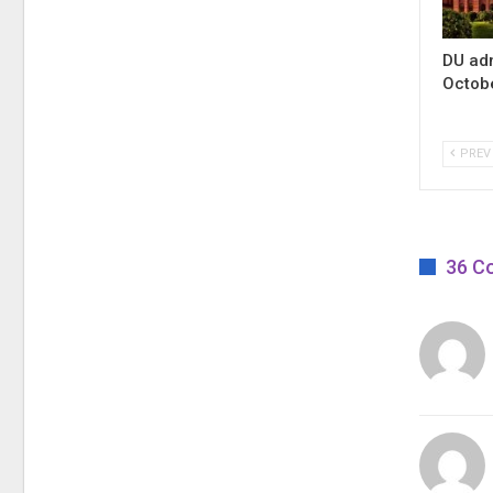
DU adm
Octob
PREV
36 C