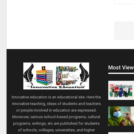
Most View
Innovative education is an educational site. Here the
innovative teaching, ideas of students and teachers
or people involved in education are expressed.
Moreover, various school-based programs, cultural
programs, writings, etc are published for students
of schools, colleges, universities, and higher