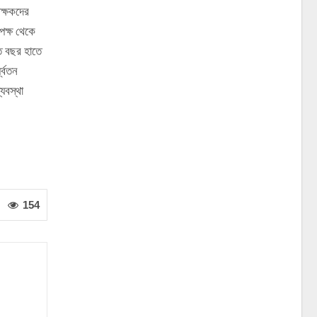
িক্ষকদের
পক্ষ থেকে
ত বছর হাতে
্বতন
্যবস্থা
154