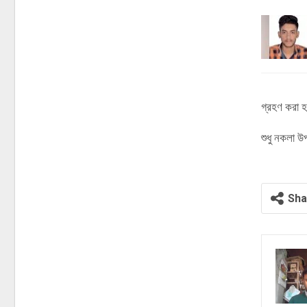
গ্রহণ করা 
শুধু নকলা উ
Sha