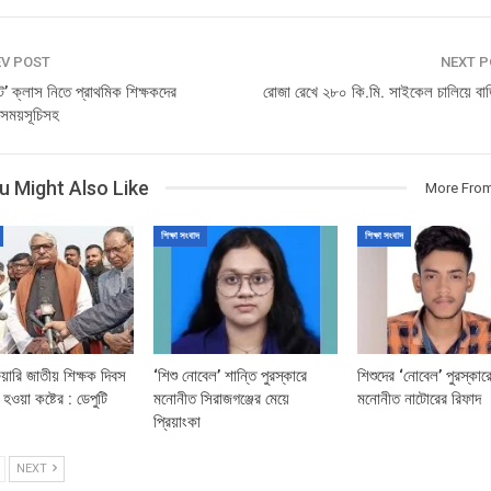
V POST
NEXT 
ে’ ক্লাস নিতে প্রাথমিক শিক্ষকদের
রোজা রেখে ২৮০ কি.মি. সাইকেল চালিয়ে বা
ণ-সময়সূচিসহ
u Might Also Like
More From
শিক্ষা সংবাদ
শিক্ষা সংবাদ
ুয়ারি জাতীয় শিক্ষক দিবস
‘শিশু নোবেল’ শান্তি পুরস্কারে
শিশুদের ‘নোবেল’ পুরস্কার
হওয়া কষ্টের : ডেপুটি
মনোনীত সিরাজগঞ্জের মেয়ে
মনোনীত নাটোরের রিফাদ
প্রিয়াংকা
NEXT