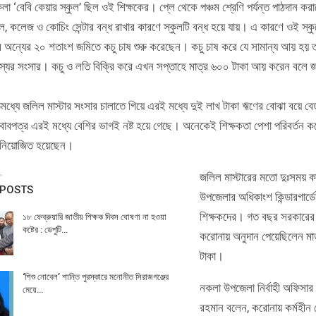
লা ‘বেবি কেয়ার স্কুল’ ছিল ওই শিক্ষকের। প্লে থেকে পঞ্চম শ্রেণি পর্যন্ত পাঠদান 
ল, কলেজ ও কোচিং সেন্টার বন্ধ রাখার কারণে স্কুলটি বন্ধ হয়ে যায়। এ কারণে ওই স্কু
র অন্যের ২০ শতাংশ জমিতে কচু চাষ শুরু করেছেন। কচু চাষ করে যে সামান্য আয় হয় ত
স্যের সংসার। কচু ও লতি বিক্রি করে এখন সপ্তাহে মাত্র ৬০০ টাকা আয় করেন বলে 
ধ্যে জলিল মাস্টার সংসার চালাতে গিয়ে এরই মধ্যে দুই লাখ টাকা ঋণের বোঝা বয়ে বে
াবপত্র এরই মধ্যে বেশির ভাগই নষ্ট হয়ে গেছে। অনেকেই শিক্ষকতা পেশা পরিবর্তন কর
 নিয়োজিত হয়েছেন।
জলিল মাস্টারের মতো দুঃসময় ক
 POSTS
উপজেলার অধিকাংশ কিন্ডারগার্ডে
শিক্ষকদের। গত বছর সরকারের 
১৮ ফেব্রুয়ারি জাতীয় শিক্ষক দিবস ঘোষণা না হওয়া
কষ্টের : ডেপুটি…
করোনায় অনুদান পেয়েছিলেন মা
টাকা।
‘শিশু নোবেল’ শান্তি পুরস্কারে মনোনীত সিরাজগঞ্জের
নকলা উপজেলা নির্বাহী অফিসার 
মেয়ে…
রহমান বলেন, করোনায় কর্মহীন 