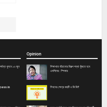
Opinion
র্যন্ত খুলবে ১৩ জুন
শিক্ষাখাত বাঁচানোর বিকল্প পন্থা খুঁজতে হবে
এমপিদের : স্পিকার
cess in
শিখনের ক্ষেত্র কয়টি ও কি কি?