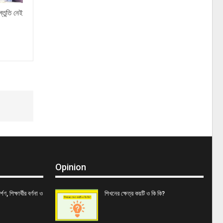
্তুতি নেই
Opinion
শণ, শিক্ষার্থীর বর্ণনা ও
শিখনের ক্ষেত্র কয়টি ও কি কি?