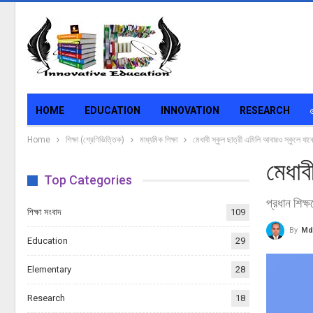
HOME
EDUCATION
INNOVATION
RESEARCH
Home
শিক্ষা (শ্রেণিভিত্তিক)
মাধ্যমিক শিক্ষা
মেধাবী স্কুল ছাত্রী এমিলি আবারও স্কুলে যাব
মেধাব
Top Categories
প্রধান শিক্
শিক্ষা সংবাদ
109
By
Md
Education
29
Elementary
28
Research
18