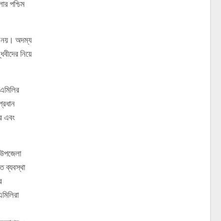
ার পশ্চিম
ী নয়। অদম্য
্ধবীদের নিয়ে
 এমিলির
প্রধান
ে এবং
ি উপজেলা
 ব্যবস্থা
র
এমিলিরা