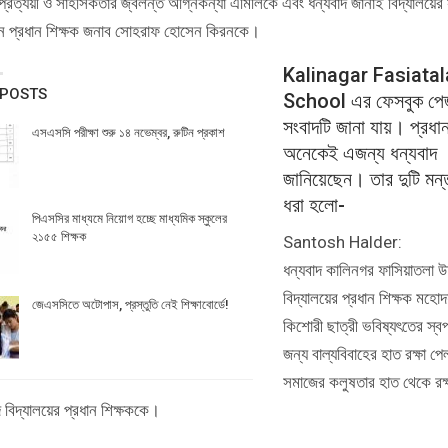
মপ্রত্যয়ী ও সাহসিকতার জ্বলন্ত অগ্নিকন্যা এমিলিকে এবং ধন্যবাদ জানাই বিদ্যালয়ের 
 প্রধান শিক্ষক জনাব সোহরাফ হোসেন কিরনকে।
Kalinagar Fasiatal
 POSTS
School
এর ফেসবুক পে
সংবাদটি জানা যায়। প্রধান
এসএসসি পরীক্ষা শুরু ১৪ নভেম্বর, রুটিন প্রকাশ
অনেকেই এজন্য ধন্যবাদ
জানিয়েছেন। তার দুটি মন্ত
ধরা হলো-
পিএসসির মাধ্যমে নিয়োগ হচ্ছে মাধ্যমিক স্কুলের
২১৫৫ শিক্ষক
Santosh Halder:
ধন্যবাদ কালিনগর ফাসিয়াতলা উচ
বিদ্যালয়ের প্রধান শিক্ষক মহ
জেএসসিতে অটোপাস, প্রস্তুতি নেই শিক্ষাবোর্ডে!
কিশোরী ছাত্রী ভবিষ্যৎতের স্বপ্
জন্য বাল্যবিবাহের হাত রক্ষা 
সমাজের কলুষতার হাত থেকে রক্
দ বিদ্যালয়ের প্রধান শিক্ষককে।