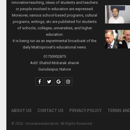
innovative teaching, ideas of students and teachers
or people involved in education are expressed.
Moreover, various school-based programs, cultural
programs, writings, etc are published for students
of schools, colleges, universities, and higher
education.
It is being run as an experimental broadcast of the
daily Muktoprovat's educational news.
01750952875
Add: Shahid Mobarak sharok
Gurudaspur, Natore
ABOUT US
CONTACT US
PRIVACY POLICY
TERMS AND
© 2026 - Innovativeeducation. All Rights Reserved.