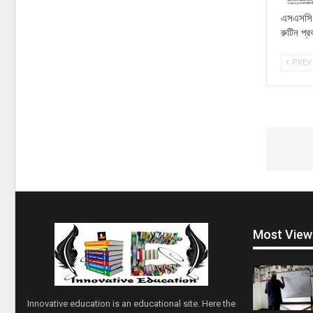
এসএসসি প
রুটিন প্
PREV
Most View
Innovative education is an educational site. Here the