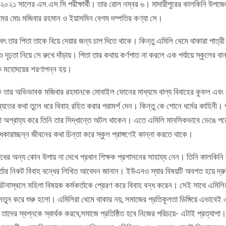
২০২১ সালের এস.এস.সি পরীক্ষার্থী। তার রোল নম্বর ৬। মাদারীপুরের কালকিনি উপজেল
মের মোঃ মজিবার রহমান ও ইয়াসমিন বেগম দম্পতির কণ্যা সে।
ৎ তার পিতা তাকে বিয়ে দেয়ার জন্য চাপ দিতে থাকে। কিন্তু এমিলি থেমে থাকারা পাত্র
ও দৃঢ়তা নিয়ে সে রুখে দাঁড়ায়। পিতা তার কথায় কর্ণপাত না করলে এক পর্যায়ে স্কুলের বান
্ষক মহোদয়ের শরণাপন্ন হয়।
ষক তার অভিভাবক মজিবার রহমানকে মোবাইল ফোনের মাধ্যমে বাল্য বিবাহের কুফল এবং
ষ্যতের কথা তুলে ধরে বিবাহ রহিত করার পরামর্শ দেন। কিন্তু কে শোনে ধর্মের কাহিনী। 
া অগ্রাহ্য করে তিনি তার সিদ্ধান্তে অটল থাকেন। এতে এমিলি মানসিকভাবে ভেঙে পর
ধকারাচ্ছন্ন জীবনের কথা চিন্তা করে স্কুল প্রাঙ্গণেই কান্না করতে থাকে।
োধের অন্য কোন উপায় না দেখে প্রধান শিক্ষক প্রশাসনের সাহায্য নেন। তিনি কালকিন
্মকর্তার নিকট বিবাহ বন্ধের লিখিত আবেদন জানান। ইউএনও স্যার বিষয়টি অবগত হয়ে দ্রুত
টনাস্থলে মহিলা বিষয়ক কর্মকর্তাকে প্রেরণ করে বিবাহ বন্ধ করেন। সেই সাথে এমিলি
া নতুন করে শুরু হলো। এমিলিরা থেমে থাকার নয়, সমাজের প্রতিকূলতা ডিঙ্গিয়ে এভাবেই 
, তাদের স্বপ্নকে স্বার্থক করবে,সমাজে প্রতিষ্ঠিত হবে নিজের পরিচয়ে- এটাই প্রত্যাশা।