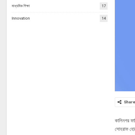
মাধ্যমিক শিক্ষা
17
Innovation
14
Shar
কালিনগর ফাস
সোহরাফ হোস