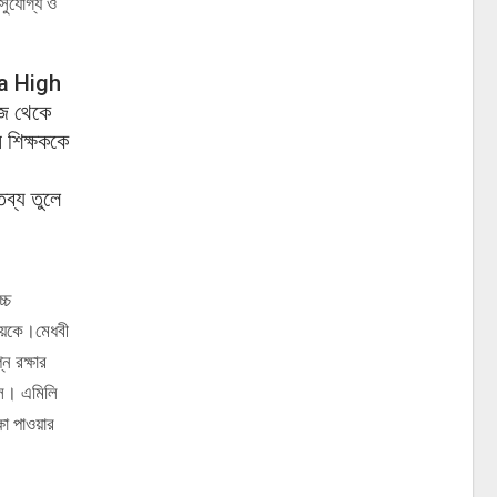
সুযোগ্য ও
a High
জ থেকে
 শিক্ষককে
ব্য তুলে
্চ
োদয়কে।মেধবী
ন রক্ষার
পেল। এমিলি
ষা পাওয়ার