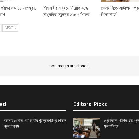
রীক্ষা শুরু ১৪ নভেম্বর,
পিএসসির মাধ্যমে নিয়োগ হচ্ছে
জেএসসিতে অটোপাস, প্রস
রকাশ
মাধ্যমিক স্কুলের ২১৫৫ শিক্ষক
শিক্ষাবোর্ডে!
NEXT
Comments are closed.
ed
Editors' Picks
অবসরেও থেমে নেই জাতীয় পুরস্কারপ্রাপ্ত শিক্ষক
শ্রেণিকক্ষে পাঠদান: ছবি প্রদর্
নূরুল আলম
সৃজনশীলতা