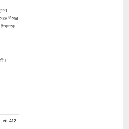
প্রবল
েখেছে নিজের
 শিক্ষককে
নাই।
412