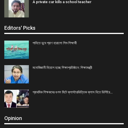
A private car kills a school teacher
Editors' Picks
পানিতে ডুবে প্রাণ হারালো শিশু শিক্ষার্থী
মনোবিজ্ঞানী নিয়োগ হচ্ছে শিক্ষাপ্রতিষ্ঠানে: শিক্ষামন্ত্রী
প্রাথমিক শিক্ষকদের গুগল মিটে ক্লাস্টারভিত্তিক ক্লাস নিতে ডিপিইর…
Opinion