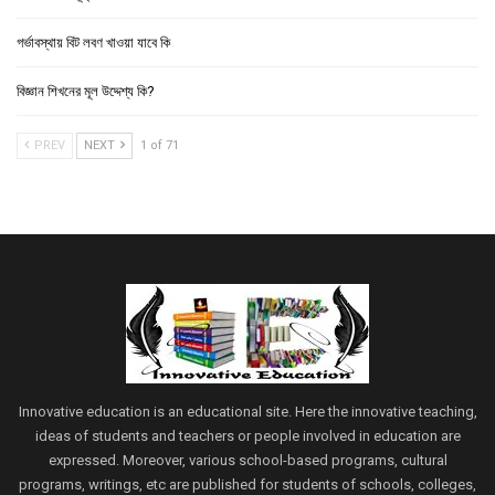
গর্ভাবস্থায় বিট লবণ খাওয়া যাবে কি
বিজ্ঞান শিখনের মূল উদ্দেশ্য কি?
PREV
NEXT
1 of 71
Innovative education is an educational site. Here the innovative teaching,
ideas of students and teachers or people involved in education are
expressed. Moreover, various school-based programs, cultural
programs, writings, etc are published for students of schools, colleges,