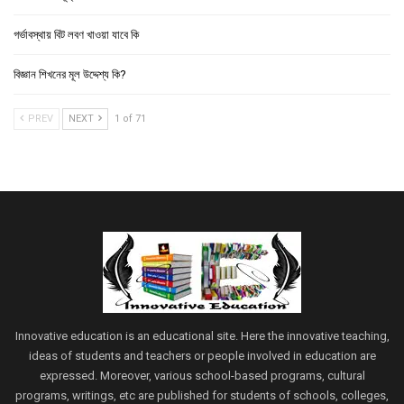
গর্ভাবস্থায় বিট লবণ খাওয়া যাবে কি
বিজ্ঞান শিখনের মূল উদ্দেশ্য কি?
PREV
NEXT
1 of 71
Innovative education is an educational site. Here the innovative teaching,
ideas of students and teachers or people involved in education are
expressed. Moreover, various school-based programs, cultural
programs, writings, etc are published for students of schools, colleges,