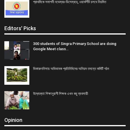
প্রাথমিকে সমাপনী নভেম্বর-ডিসেম্বরে, ওয়ার্কশীট চলবে নিয়মিত
Editors' Picks
300 students of Singra Primary School are doing
Google Meet class…
ভিকারুননিসায় অভিভাবক প্রতিনিধিদের অনিয়ম তদন্তে কমিটি গঠন
উদ্দ্যেক্তা শিক্ষানুরাগী শিক্ষক এখন কচু ব্যবসায়ী
Opinion